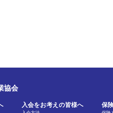
業協会
へ
入会をお考えの皆様へ
保
入会方法
保険